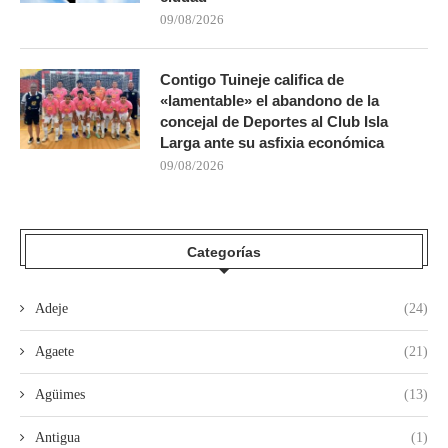
09/08/2026
Contigo Tuineje califica de
«lamentable» el abandono de la
concejal de Deportes al Club Isla
Larga ante su asfixia económica
09/08/2026
Categorías
Adeje
(24)
Agaete
(21)
Agüimes
(13)
Antigua
(1)