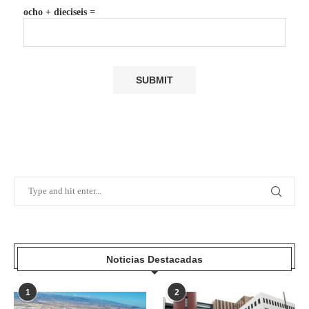
ocho + dieciseis =
Noticias Destacadas
1
2