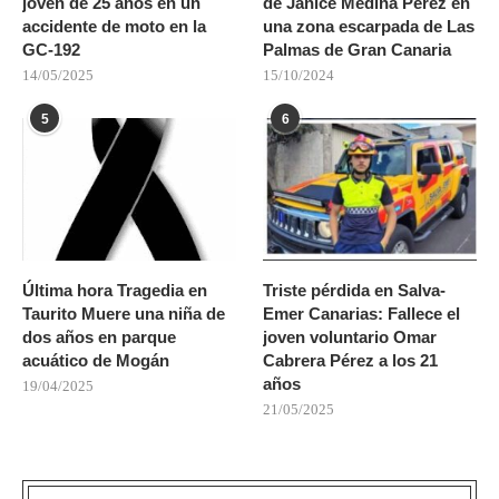
joven de 25 años en un
de Janice Medina Pérez en
accidente de moto en la
una zona escarpada de Las
GC-192
Palmas de Gran Canaria
14/05/2025
15/10/2024
5
6
Última hora Tragedia en
Triste pérdida en Salva-
Taurito Muere una niña de
Emer Canarias: Fallece el
dos años en parque
joven voluntario Omar
acuático de Mogán
Cabrera Pérez a los 21
años
19/04/2025
21/05/2025