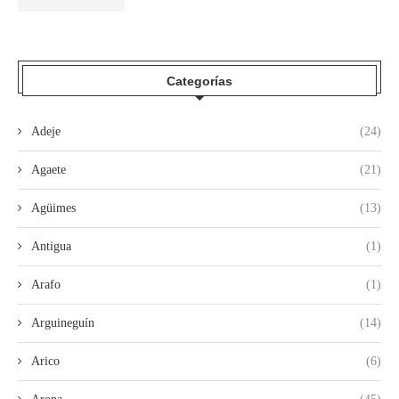
Categorías
Adeje
(24)
Agaete
(21)
Agüimes
(13)
Antigua
(1)
Arafo
(1)
Arguineguín
(14)
Arico
(6)