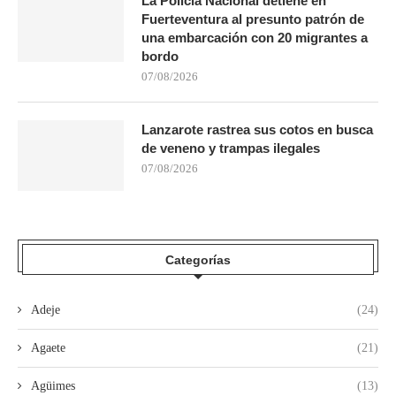
La Policía Nacional detiene en
Fuerteventura al presunto patrón de
una embarcación con 20 migrantes a
bordo
07/08/2026
Lanzarote rastrea sus cotos en busca
de veneno y trampas ilegales
07/08/2026
Categorías
Adeje
(24)
Agaete
(21)
Agüimes
(13)