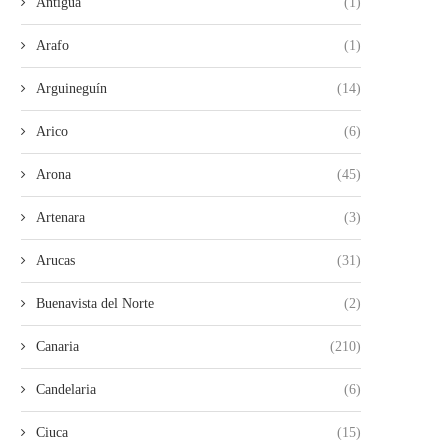
Antigua
(1)
Arafo
(1)
Arguineguín
(14)
Arico
(6)
Arona
(45)
Artenara
(3)
Arucas
(31)
Buenavista del Norte
(2)
Canaria
(210)
Candelaria
(6)
Ciuca
(15)