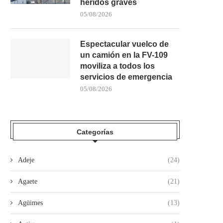
heridos graves
05/08/2026
Espectacular vuelco de
un camión en la FV-109
moviliza a todos los
servicios de emergencia
POLICÍA LOCAL DE SANTA LUCÍA
LA OPERACIÓN PANMES
05/08/2026
BUSCA AL RESPONSABLE...
SALDA CON UNA DETENCI
30/07/2026
29/07/2026
Categorías
Adeje
(24)
Agaete
(21)
Agüimes
(13)