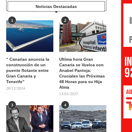
Noticias Destacadas
1
2
“ Canarias anuncia la
Ultima hora Gran
construcción de un
Canaria se Vuelca con
puente flotante entre
Anabel Pantoja:
Gran Canaria y
Cruciales las Próximas
Tenerife”
48 Horas para su Hija
Alma
28/12/2024
13/01/2025
3
4