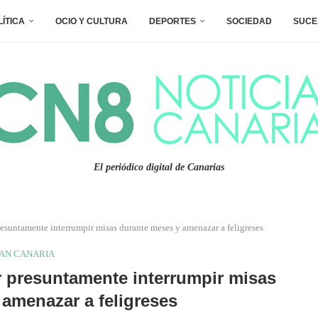
LÍTICA
OCIO Y CULTURA
DEPORTES
SOCIEDAD
SUCE
El periódico digital de Canarias
suntamente interrumpir misas durante meses y amenazar a feligreses
AN CANARIA
 presuntamente interrumpir misas
amenazar a feligreses