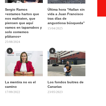
Sergio Ramos
Última hora “Hallan sin
«estamos hartos que
vida a Juan Francisco
nos maltraten, que
tras días de
piensen que aquí
angustiosa búsqueda”
vamos en taparrabos y
15/04/2025
solo comemos
plátanos»
25/08/2024
5
6
La mentira no es el
Los fondos buitres de
camino
Canarias
17/09/2022
23/05/2023