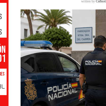
written by
Cn8noti