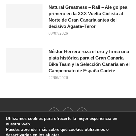
Natural Greatness – Rali – Ale golpea
primero en la XXX Vuelta Ciclista al
Norte de Gran Canaria antes del
decisivo Agaete–Teror
03/07/2026
Néstor Herrera roza el oro y firma una
plata histórica para el Gran Canaria
Bike Team y la Selección Canaria en el
Campeonato de España Cadete
22/06/2026
Utilizamos cookies para ofrecerte la mejor experiencia en
nuestra web.
Puedes aprender más sobre qué cookies utilizamos o
desactivarlas en los
ajustes
.
@2021 - All Right Reserved. Designed and Developed by
PenciDesign