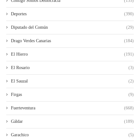
Contigo Somos Democracia
(135)
Deportes
(390)
Diputado del Común
(29)
Drago Verdes Canarias
(184)
El Hierro
(191)
El Rosario
(3)
El Sauzal
(2)
Firgas
(9)
Fuerteventura
(668)
Gáldar
(189)
Garachico
(5)