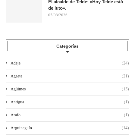
El alcalde de Telde: «Hoy Telde está
de luto».
05/08/2026
Categorías
Adeje
(24)
Agaete
(21)
Agüimes
(13)
Antigua
(1)
Arafo
(1)
Arguineguín
(14)