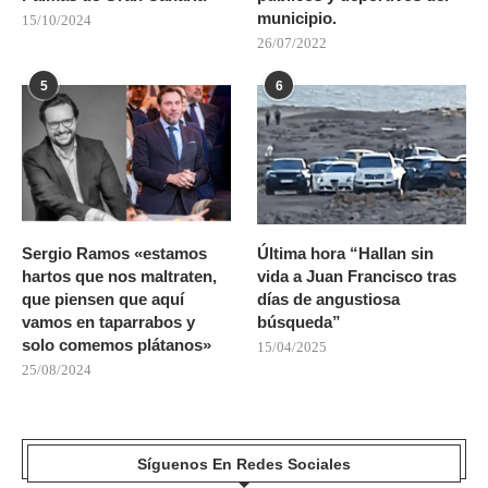
municipio.
15/10/2024
26/07/2022
5
6
Sergio Ramos «estamos
Última hora “Hallan sin
hartos que nos maltraten,
vida a Juan Francisco tras
que piensen que aquí
días de angustiosa
vamos en taparrabos y
búsqueda”
solo comemos plátanos»
15/04/2025
25/08/2024
Síguenos En Redes Sociales