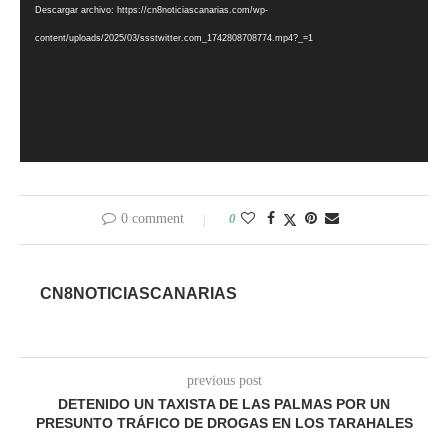
Descargar archivo: https://cn8noticiascanarias.com/wp-
content/uploads/2025/03/ssstwitter.com_1742808708774.mp4?_=1
0 comment
0
CN8NOTICIASCANARIAS
previous post
DETENIDO UN TAXISTA DE LAS PALMAS POR UN
PRESUNTO TRÁFICO DE DROGAS EN LOS TARAHALES