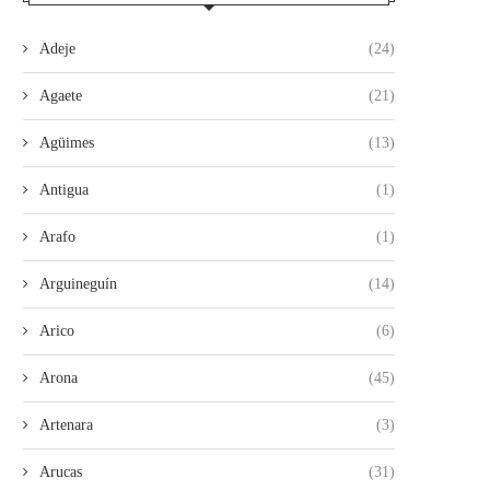
Adeje
(24)
Agaete
(21)
Agüimes
(13)
Antigua
(1)
Arafo
(1)
Arguineguín
(14)
Arico
(6)
Arona
(45)
Artenara
(3)
LA UNIDAD DE LA IZQUIERDA
ROMÁN RODRÍGUEZ SIN VI
Arucas
(31)
ARRANCA CON ÉXITO...
SIN FUTURO