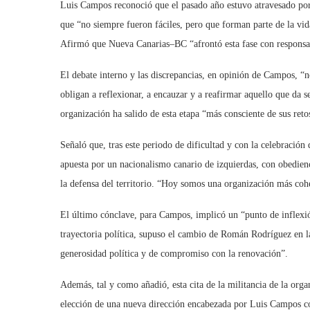
Luis Campos reconoció que el pasado año estuvo atravesado por u
que “no siempre fueron fáciles, pero que forman parte de la vi
Afirmó que Nueva Canarias–BC “afrontó esta fase con responsabi
El debate interno y las discrepancias, en opinión de Campos, “no
obligan a reflexionar, a encauzar y a reafirmar aquello que da s
organización ha salido de esta etapa “más consciente de sus reto
Señaló que, tras este periodo de dificultad y con la celebració
apuesta por un nacionalismo canario de izquierdas, con obedienc
la defensa del territorio. “Hoy somos una organización más cohe
El último cónclave, para Campos, implicó un “punto de inflexión
trayectoria política, supuso el cambio de Román Rodríguez en l
generosidad política y de compromiso con la renovación”.
Además, tal y como añadió, esta cita de la militancia de la organ
elección de una nueva dirección encabezada por Luis Campos com