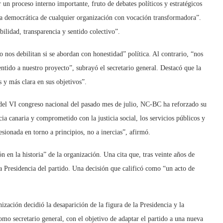
n proceso interno importante, fruto de debates políticos y estratégicos
da democrática de cualquier organización con vocación transformadora”.
lidad, transparencia y sentido colectivo”.
 nos debilitan si se abordan con honestidad” política. Al contrario, “nos
entido a nuestro proyecto”, subrayó el secretario general. Destacó que la
s y más clara en sus objetivos”.
n del VI congreso nacional del pasado mes de julio, NC-BC ha reforzado su
ia canaria y comprometido con la justicia social, los servicios públicos y
sionada en torno a principios, no a inercias”, afirmó.
 en la historia” de la organización. Una cita que, tras veinte años de
a Presidencia del partido. Una decisión que calificó como “un acto de
ización decidió la desaparición de la figura de la Presidencia y la
o secretario general, con el objetivo de adaptar el partido a una nueva