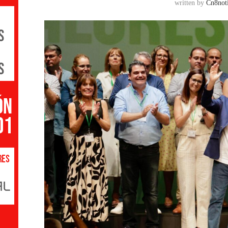
written by
Cn8noti