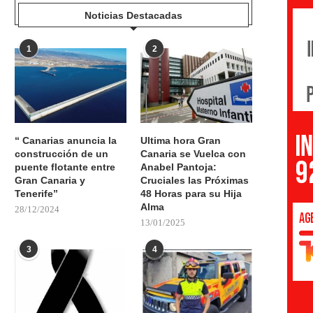
Noticias Destacadas
1
2
“ Canarias anuncia la
Ultima hora Gran
construcción de un
Canaria se Vuelca con
puente flotante entre
Anabel Pantoja:
Gran Canaria y
Cruciales las Próximas
Tenerife”
48 Horas para su Hija
Alma
28/12/2024
13/01/2025
3
4