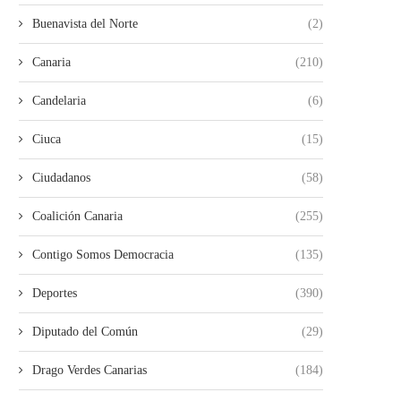
28/07/2026
26/07/2026
Buenavista del Norte
(2)
Canaria
(210)
Candelaria
(6)
Ciuca
(15)
Ciudadanos
(58)
Coalición Canaria
(255)
Contigo Somos Democracia
(135)
Deportes
(390)
Diputado del Común
(29)
Drago Verdes Canarias
(184)