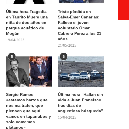
Última hora Tragedia
Triste pérdida en
en Taurito Muere una
Salva-Emer Canarias:
niña de dos años en
Fallece el joven
parque acuático de
voluntario Omar
Mogán
Cabrera Pérez a los 21
años
19/04/2025
21/05/2025
5
6
Sergio Ramos
Última hora “Hallan sin
«estamos hartos que
vida a Juan Francisco
nos maltraten, que
tras días de
piensen que aquí
angustiosa búsqueda”
vamos en taparrabos y
15/04/2025
solo comemos
plátanos»