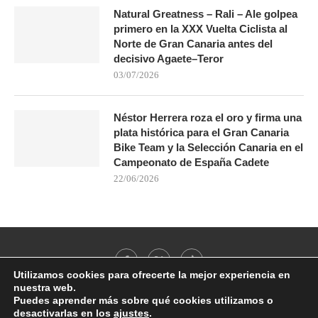
Natural Greatness – Rali – Ale golpea
primero en la XXX Vuelta Ciclista al
Norte de Gran Canaria antes del
decisivo Agaete–Teror
03/07/2026
Néstor Herrera roza el oro y firma una
plata histórica para el Gran Canaria
Bike Team y la Selección Canaria en el
Campeonato de España Cadete
22/06/2026
Utilizamos cookies para ofrecerte la mejor experiencia en
nuestra web.
Puedes aprender más sobre qué cookies utilizamos o
desactivarlas en los
ajustes
.
@2021 - All Right Reserved. Designed and Developed by
PenciDesign